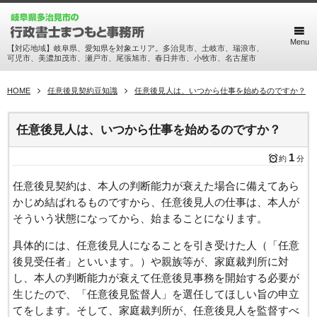
Menu
【対応地域】岐阜県、愛知県を対象エリア。多治見市、土岐市、瑞浪市、
可児市、美濃加茂市、瀬戸市、尾張旭市、春日井市、小牧市、名古屋市
HOME
任意後見契約豆知識
任意後見人は、いつから仕事を始めるのですか？
任意後見人は、いつから仕事を始めるのですか？
1
約
分
任意後見契約は、本人の判断能力が衰えた場合に備えてあら
かじめ結ばれるものですから、任意後見人の仕事は、本人が
そういう状態になってから、始まることになります。
具体的には、任意後見人になることを引き受けた人（「任意
後見受任者」といいます。）や親族等が、家庭裁判所に対
し、本人の判断能力が衰えて任意後見事務を開始する必要が
生じたので、「任意後見監督人」を選任してほしい旨の申立
てをします。そして、家庭裁判所が、任意後見人を監督すべ