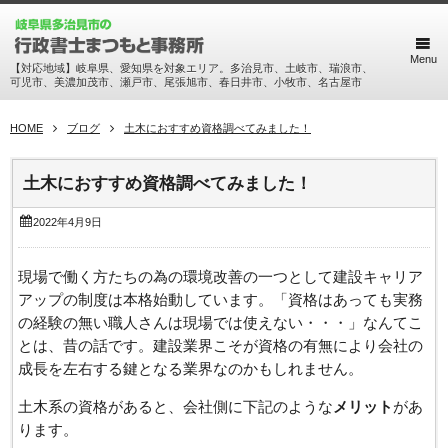
Menu
【対応地域】岐阜県、愛知県を対象エリア。多治見市、土岐市、瑞浪市、
可児市、美濃加茂市、瀬戸市、尾張旭市、春日井市、小牧市、名古屋市
HOME
ブログ
土木におすすめ資格調べてみました！
土木におすすめ資格調べてみました！
2022年4月9日
現場で働く方たちの為の環境改善の一つとして建設キャリア
アップの制度は本格始動しています。「資格はあっても実務
の経験の無い職人さんは現場では使えない・・・」なんてこ
とは、昔の話です。建設業界こそが資格の有無により会社の
成長を左右する鍵となる業界なのかもしれません。
土木系の資格があると、会社側に下記のような
メリット
があ
ります。